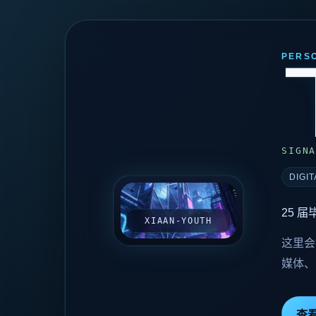
PERSO
SIGN
DIGI
AVATAR
把图片放到
25 
XIAAN-YOUTH
public/avatar.webp
这里会
媒体、
查